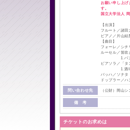
お願い申し上げ
す。
国立大学法人 
【出演】
フルート／諸田
ピアノ／片山結
【曲目】
フォーレ／シチ
ルーセル／笛吹
1.パン 2.
ピアソラ／「タ
1.酒場190
バッハ／ソナタ 
ドップラー／ハ
問い合わせ先
（公財）岡山シン
備 考
チケットのお求めは