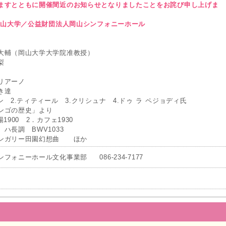
ますとともに開催間近のお知らせとなりましたことをお詫び申し上げま
岡山大学／公益財団法人岡山シンフォニーホール
大輔（岡山大学大学院准教授）
梨
リアーノ
き達
ティティール 3.クリシュナ 4.ドゥ ラ ペジョディ氏
ンゴの歴史」より
0 2．カフェ1930
ハ長調 BWV1033
ンガリー田園幻想曲 ほか
フォニーホール文化事業部 086-234-7177