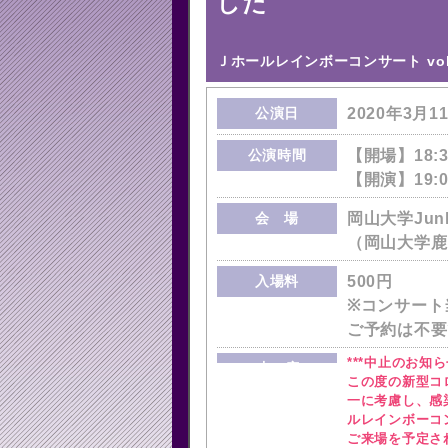
した
Ｊホールレインボーコンサート vol.
公演日
2020年3月1
公演時間
【開場】18:3
【開演】19:0
会 場
岡山大学Junk
（岡山大学鹿
入場料
500円
※コンサート
ご予約は不要
***中止のお知らせ
内 容
この度の新型コ
一に考慮し、感
ルレインボーコ
ご来場を予定さ